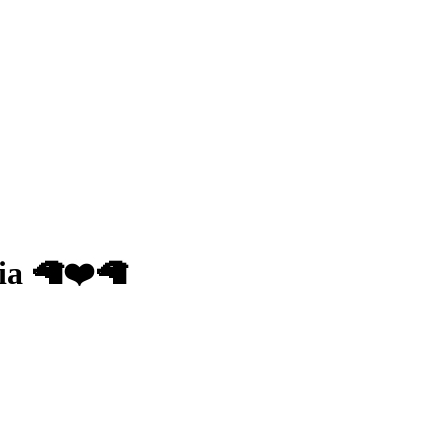
ia 🦙❤️🦙