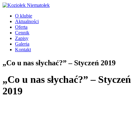
Przejdź
do
O klubie
treści
Aktualności
Oferta
Cennik
Zapisy
Galeria
Kontakt
„Co u nas słychać?” – Styczeń 2019
„Co u nas słychać?” – Styczeń
2019