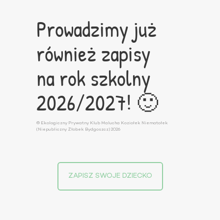
Prowadzimy już
również zapisy
na rok szkolny
2026/2027! 🙂
© Ekologiczny Prywatny Klub Malucha Koziołek Niematołek
(Niepubliczny Żłobek Bydgoszcz) 2026
ZAPISZ SWOJE DZIECKO