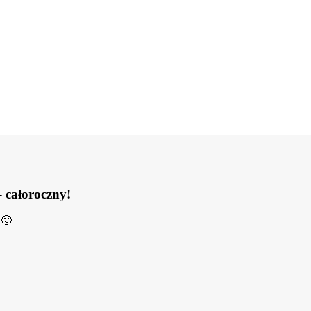
 całoroczny!
 🙂