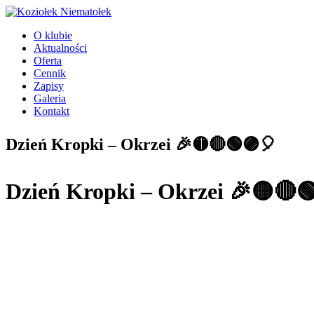
Przejdź
do
O klubie
treści
Aktualności
Oferta
Cennik
Zapisy
Galeria
Kontakt
Dzień Kropki – Okrzei 🎉🟡🔴🟢🟣🎈
Dzień Kropki – Okrzei 🎉🟡🔴