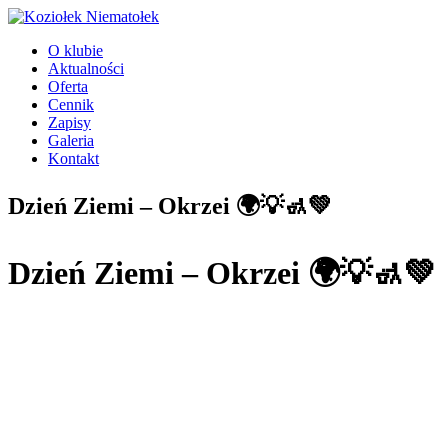
Przejdź
do
O klubie
treści
Aktualności
Oferta
Cennik
Zapisy
Galeria
Kontakt
Dzień Ziemi – Okrzei 🌍💡🚮💚
Dzień Ziemi – Okrzei 🌍💡🚮💚