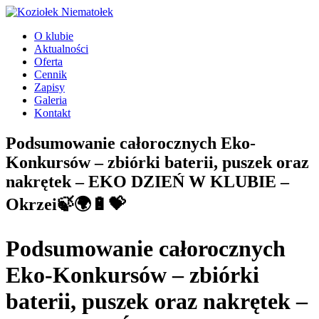
Przejdź
do
O klubie
treści
Aktualności
Oferta
Cennik
Zapisy
Galeria
Kontakt
Podsumowanie całorocznych Eko-
Konkursów – zbiórki baterii, puszek oraz
nakrętek – EKO DZIEŃ W KLUBIE –
Okrzei🍃🌍🔋💝
Podsumowanie całorocznych
Eko-Konkursów – zbiórki
baterii, puszek oraz nakrętek –