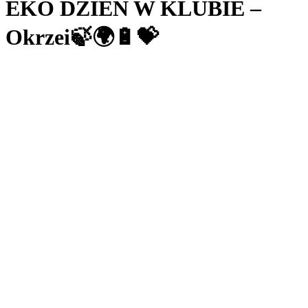
EKO DZIEŃ W KLUBIE –
Okrzei🍃🌍🔋💝