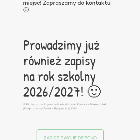
miejsc! Zapraszamy do kontaktu!
🙂
Prowadzimy już
również zapisy
na rok szkolny
2026/2027! 🙂
© Ekologiczny Prywatny Klub Malucha Koziołek Niematołek
(Niepubliczny Żłobek Bydgoszcz) 2026
ZAPISZ SWOJE DZIECKO