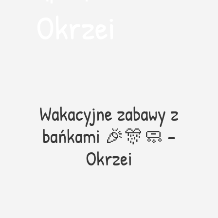
Okrzei
Wakacyjne zabawy z
bańkami 🎉🎊🧼 –
Okrzei