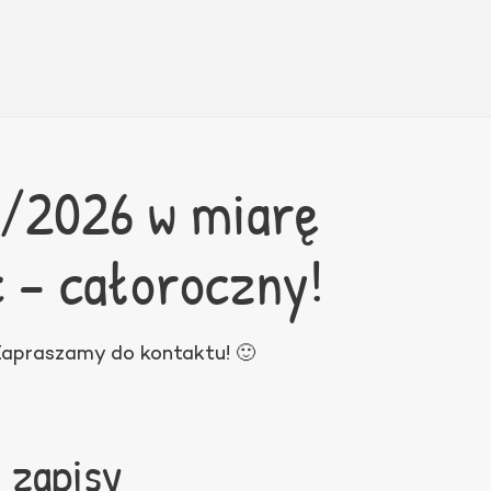
5/2026 w miarę
c – całoroczny!
 Zapraszamy do kontaktu! 🙂
 zapisy